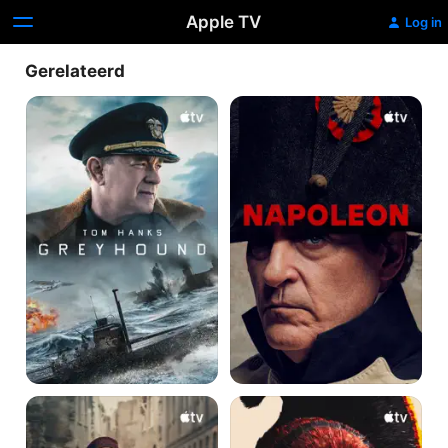
Apple TV
Log in
Gerelateerd
Greyhound
Napoleon
Blitz
Chief
of
War