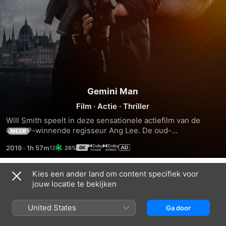
Gemini Man
Film
·
Actie
·
Thriller
Will Smith speelt in deze sensationele actiefilm van de 
Oscar®-winnende regisseur Ang Lee. De oud-
MEER
huurmoordenaar Henry Brogan (Smith) moet vluchten voor 
2019
·
1h 57m
26%
zijn ultieme vijand - een jongere kloon van zichzelf. Vol 
epische gevechtsscènes en baanbrekende visuele effecten 
is Gemini Man de toekomst van actiefilms.
Kies een ander land om content specifiek voor
Trailers
jouw locatie te bekijken
United States
Ga door