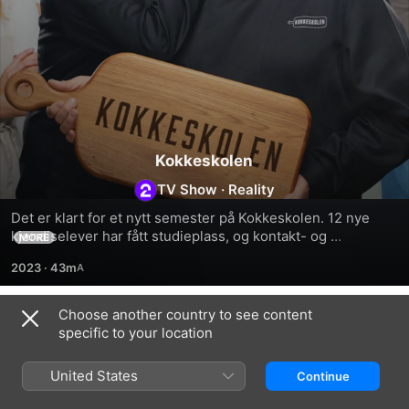
Kokkeskolen
TV Show
·
Reality
Det er klart for et nytt semester på Kokkeskolen. 12 nye 
kjendiselever har fått studieplass, og kontakt- og 
MORE
sosiallærer Truls og rektor Hellstrøm er klare med nye 
2023
·
43m
prøver og påfunn. Men i år blir skolehverdagen enda 
tøffere, og full av overraskelser.
Choose another country to see content
Season 1
specific to your location
United States
Continue
EPISODE 1
EPISODE 2