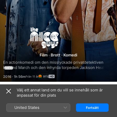
The
Nice
Guys
Film
·
Brott
·
Komedi
En actionkomedi om den misslyckade privatdetektiven 
Holland March och den inhyrda torpeden Jackson Healy 
MER
som tvingas samarbeta för att lösa ett fall med en 
2016
·
1h 56m
91%
försvunnen ung kvinna, samt det till synes orelaterade 
dödsfallet av en porrstjärna. Under utredningen börjar de 
båda misstänka att det finns en chockerande konspiration 
Välj ett annat land om du vill se innehåll som är
Trailrar
som sträcker sig ända upp till de högsta makthavarna i 
anpassat för din plats
Detroits bilbransch. Regi: Shane Black. I rollerna: Russell 
Crowe, Ryan Gosling, Angourie Rice, Matt Bomer, Margaret 
United States
Fortsätt
Qualley, Kim Basinger m.fl.