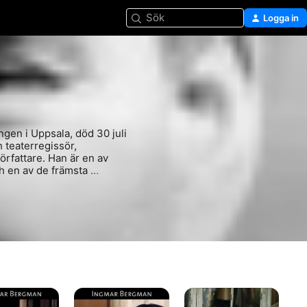
Sök
Logga in
gen i Uppsala, död 30 juli 
 teaterregissör, 
rfattare. Han är en av 
h en av de främsta 
en
Höstsonaten
Saraband
Smu