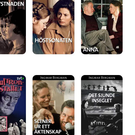
stället
Scener
Det
Fa
ur
sjunde
oc
ett
inseglet
Al
äktenskap