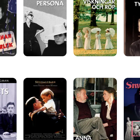
rop
Söndagsbarn
Saraband
Smultron