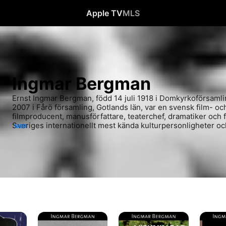
Apple TV
MLS
Ingmar Bergman
Ernst Ingmar Bergman, född 14 juli 1918 i Domkyrkoförsamlin
2007 i Fårö församling, Gotlands län, var en svensk film- och
filmproducent, manusförfattare, teaterchef, dramatiker och fö
Sveriges internationellt mest kända kulturpersonligheter oc
MER
regissörerna i filmhistorien.
Persona
Viskningar
Tystnad
och