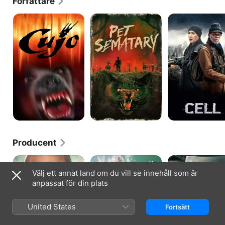
Författare
hans böcker ha sålt 350 miljoner exemplar.
Cujo
Pet
Cell
Sematary
Producent
Under
Lisey's
Castle
the
Story
Rock
Välj ett annat land om du vill se innehåll som är
Dome
anpassat för din plats
United States
Fortsätt