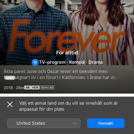
För alltid
TV-program
·
Komedi
·
Drama
Äkta paret June och Oscar lever ett bekvämt men 
förutsägbart liv i en förort i Kalifornien. I åratal har de haft 
MER
samma samtal, ätit samma måltider och tagit trevliga 
2018
·
26m
semestrar i samma hyrda strandvilla. Men när June pratar 
med Oscar om att ändra på saker och ting, förändrar en 
oväntad händelse deras relation och de måste besluta om 
Välj ett annat land om du vill se innehåll som är
Säsong 1
de faktiskt är menade för varandra.
anpassat för din plats
United States
Fortsätt
AVSNITT 1
AVSNITT 2