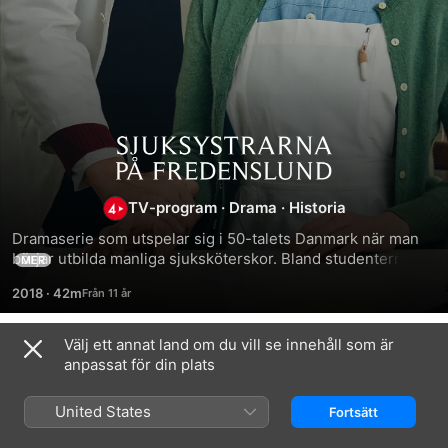
Sjuksystrarna
på
TV-program
·
Drama
·
Historia
Dramaserie som utspelar sig i 50-talets Danmark när man 
Fredenslund
börjar utbilda manliga sjuksköterskor. Bland studenterna 
MER
finns överklassflickan Anna som kastar sig in i en 
2018
·
42m
utmanande studieperiod fylld av kärlek, ambitioner, 
medmänsklighet och tuffa beslut.
Välj ett annat land om du vill se innehåll som är
Säsong 1
anpassat för din plats
United States
Fortsätt
AVSNITT 1
AVSNITT 2