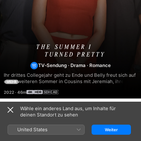
Der
Sommer,
TV‑Sendung
·
Drama
·
Romance
Ihr drittes Collegejahr geht zu Ende und Belly freut sich auf 
als
einen weiteren Sommer in Cousins mit Jeremiah, ihrem 
MEHR
Seelenverwandten. Ihre Zukunft scheint festzustehen, doch 
2022
·
46m
ich
dann holen erschütternde Ereignisse ihre erste Liebe 
Conrad zurück in ihr Leben. Belly steht nun an einem 
Scheideweg und muss entscheiden, welchem Bruder ihr 
schön
Wähle ein anderes Land aus, um Inhalte für
Staffel 1
Herz gehört. Der Sommer wird nie wieder so sein wie 
deinen Standort zu sehen
früher…
wurde
United States
Weiter
FOLGE 1
FOLGE 2