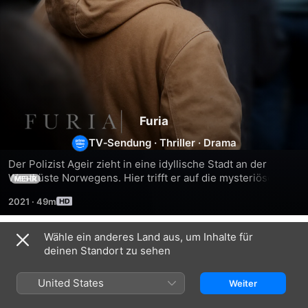
Furia
TV‑Sendung
·
Thriller
·
Drama
Der Polizist Ageir zieht in eine idyllische Stadt an der 
Westküste Norwegens. Hier trifft er auf die mysteriöse 
MEHR
Ragna und bald schon werden beide in die Welt 
2021
·
49m
rechtsradikaler Netzwerke hineingezogen, die ganz Europa 
bedrohen.
Wähle ein anderes Land aus, um Inhalte für
Staffel 1
deinen Standort zu sehen
United States
Weiter
FOLGE 1
FOLGE 2