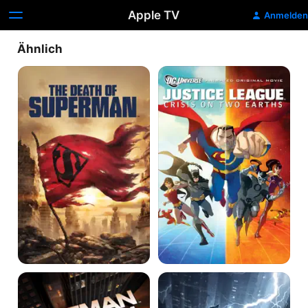
Apple TV
Anmelden
Ähnlich
The
Justice
Death
League:
of
Crisis
Superman
On
Two
Earths
Batman
Batman:
vs.
The
Robin
Dark