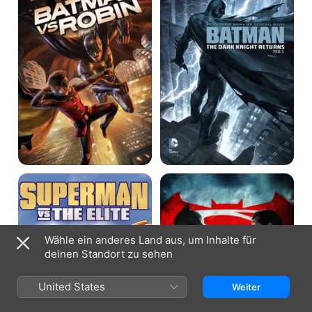
Knight
Returns,
Teil
1
Superman
Batman
vs.
v
The
Superman:
Elite
Dawn
of
Justice
Wähle ein anderes Land aus, um Inhalte für
deinen Standort zu sehen
United States
Weiter