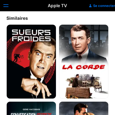
Apple TV
Se connecter
Similaires
Sueurs
La
froides
corde
Conversation
Pas
secrète
de
printemps