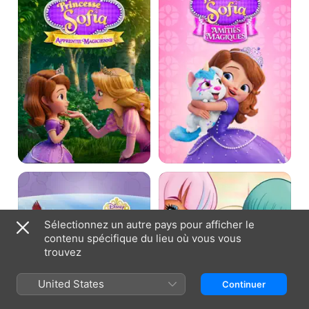
apprentie
Amitiés
magicienne
magiques
Princesse
Regal
Sofia:
Academy
Il
était
une
Sélectionnez un autre pays pour afficher le
fois
contenu spécifique du lieu où vous vous
une
trouvez
princesse
United States
Continuer