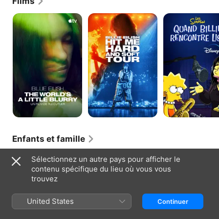
Films
Billie
Billie
Quand
Eilish:
Eilish
Billie
The
:
rencontre
World’s
Hit
Lisa
A
Me
Little
Hard
Blurry
and
Soft
-
Tour
Enfants et famille
Alerte
Sélectionnez un autre pays pour afficher le
rouge
contenu spécifique du lieu où vous vous
trouvez
United States
Continuer