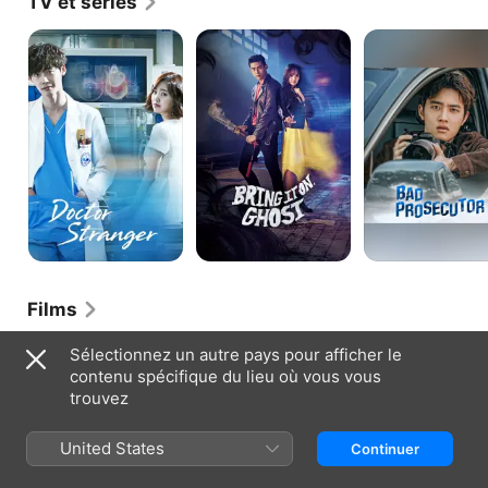
TV et séries
Docteur
Let's
MAUVAIS
étranger
Fight
PROCUREUR
Ghost
Films
Sea
Champion
Vacances
Sélectionnez un autre pays pour afficher le
Fog
dorées
contenu spécifique du lieu où vous vous
:
trouvez
les
clandestins
United States
Continuer