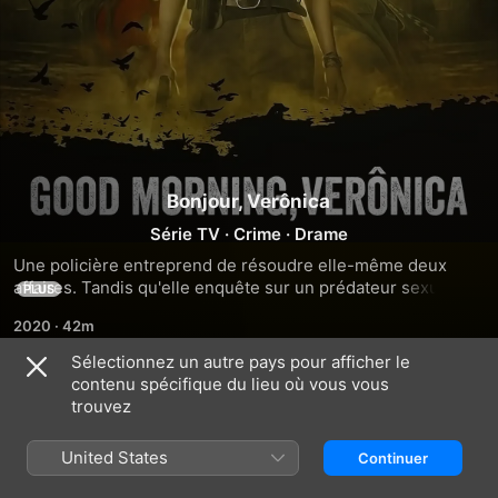
Bonjour, Verônica
Série TV
·
Crime
·
Drame
Une policière entreprend de résoudre elle-même deux 
affaires. Tandis qu'elle enquête sur un prédateur sexuel 
PLUS
agissant sur des sites de rencontre, elle découvre l'horrible 
2020
·
42m
secret d'un couple, et le sinistre tissu de mensonges qui le 
protège.
Sélectionnez un autre pays pour afficher le
contenu spécifique du lieu où vous vous
Saison 1
trouvez
United States
Continuer
ÉPISODE 1
ÉPISODE 2