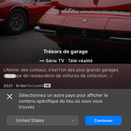
Trésors de garage
Série TV
·
Télé-réalité
L'Atelier des coteaux, c'est l'un des plus grands garages 
d'Europe de restauration de voitures de collection, abritant 
PLUS
200 véhicules de prestige. Ici on restaure dans les 
2021
·
1h 6m
moindres détails toutes les icônes à 4 roues de ses 120 
dernières années.
Sélectionnez un autre pays pour afficher le
contenu spécifique du lieu où vous vous
Saison 1
trouvez
United States
Continuer
ÉPISODE 1
ÉPISODE 2