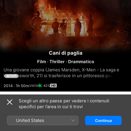
Cani di paglia
Film
·
Thriller
·
Drammatico
Una giovane coppia (James Marsden, X-Men - La saga e 
Kate Bosworth, 21) si trasferisce in un pittoresco paesino 
ALTRO
del sud, ma i due non fanno in tempo ad ambientarsi che 
2014
·
1h 50m
42%
subito diventano protagonisti di un terribile incubo. Oscuri 
segreti sepolti nel loro passato vengono alla luce e la 
giovane coppia si trova prigioniera in casa propria, 
Scegli un altro paese per vedere i contenuti
Trailer
assediata da un gruppo di uomini disposti a tutto pur di 
specifici per l’area in cui ti trovi
liberarsene e capeggiati da un personaggio senza scrupoli 
(Alexander Skarsgard, della serie tv True Blood). In un 
United States
Continua
crescendo di violenza e puro terrore, i due, intrappolati e 
terrorizzati, hanno un solo modo per restare vivi: 