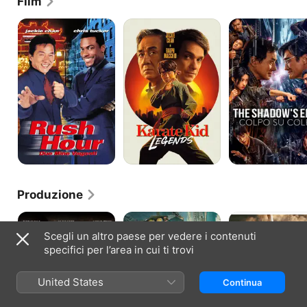
Film
Rush
Karate
The
Hour
Kid:
Shadow's
-
Legends
Edge:
Due
Colpo
Mine
su
Vaganti
colpo
Produzione
Dragon
Bleeding
The
Blade
Steel:
Myth
Scegli un altro paese per vedere i contenuti
-
Eroe
specifici per l’area in cui ti trovi
La
di
battaglia
acciaio
degli
United States
Continua
imperi