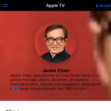
Apple TV
Accedi
Jackie Chan
Jackie Chan, pseudonimo di Chan Kong-Sang, è un 
artista marziale, attore, stuntman, produttore 
cinematografico, regista, sceneggiatore, doppiatore 
e cantante hongkonghese. Nel 1990 ha cambiato 
ALTRO
ufficialmente il suo nome in Fáng Shìlóng, 
riprendendo l'antico cognome Fáng del padre, 
mentre in Cina è conosciuto principalmente con il 
suo primo pseudonimo di Chéng Lóng.