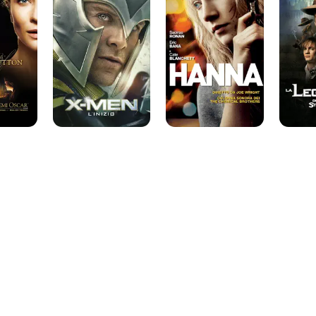
L'inizio
Degli
Uomini
Straordi