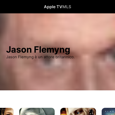
Apple TV
MLS
Jason Flemyng
Jason Flemyng è un attore britannico.
X-
Hanna
La
Men:
Leggen