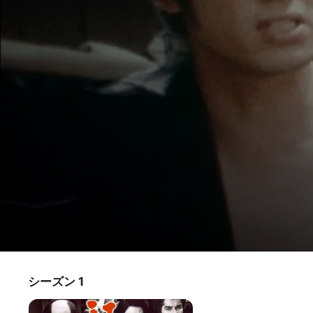
江戸っ子祭-太助・家光・彦左-
シーズン 1
テレビ番組
·
ドラマ
徳川家光が三代将軍となる前、まだ「竹千代」と呼ばれてい