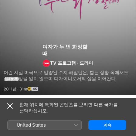
여자가 두 번 화장할
때
TV 프로그램
·
드라마
어린 시절 미국으로 입양된 수지 해밀턴은, 힘든 상황 속에서도 
꿈과 희망을 잃지 않으며 디자이너로서의 삶을 이어간다. 그러던 
더 보기
어느 날, 그녀는 회사에서 차별받은 뒤 생각이 많아지고 엎친 데 
2011년
·
31m
덮친 격으로 사랑하는 사람과의 연락도 닿지 않자, 한국으로 
떠날 결심을 한다.
현재 위치에 특화된 콘텐츠를 보려면 다른 국가를
시즌 1
선택하십시오.
United States
계속
에피소드 1
에피소드 2