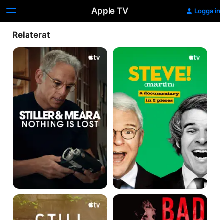
Apple TV
Logga in
Relaterat
Stiller
STEVE!
&
(martin)
Meara:
a
Nothing
documentary
Is
in
Lost
2
pieces
STILL:
Bad
A
Reputation
Michael