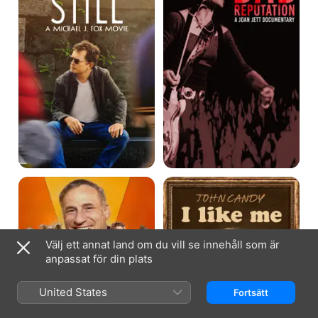
J.
Fox
Movie
Mel
John
Brooks:
Candy:
The
I
99
Like
Year
Me
Old
Välj ett annat land om du vill se innehåll som är
Man!
anpassat för din plats
United States
Fortsätt