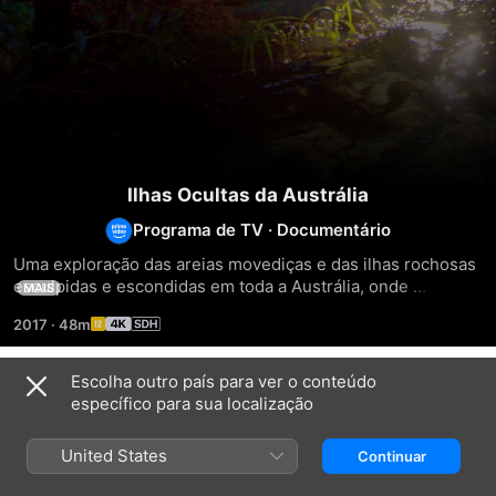
Ilhas Ocultas da Austrália
Programa de TV
·
Documentário
Uma exploração das areias movediças e das ilhas rochosas 
esculpidas e escondidas em toda a Austrália, onde 
MAIS
marsupiais únicos constroem suas casas.
2017
·
48m
Escolha outro país para ver o conteúdo
Temporada 1
específico para sua localização
United States
Continuar
EPISÓDIO 1
EPISÓDIO 2