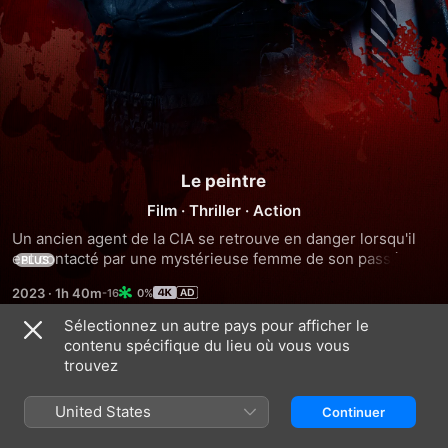
Le peintre
Film
·
Thriller
·
Action
Un ancien agent de la CIA se retrouve en danger lorsqu'il 
est contacté par une mystérieuse femme de son passé. 
PLUS
Désormais pris pour cible par un tueur implacable et une 
2023
·
1h 40m
0%
opération clandestine, il doit faire appel à des compétences 
qu'il pensait avoir laissées derrière lui.
Sélectionnez un autre pays pour afficher le
contenu spécifique du lieu où vous vous
Bandes-annonces
trouvez
United States
Continuer