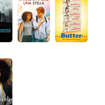
è
anche
una
stella