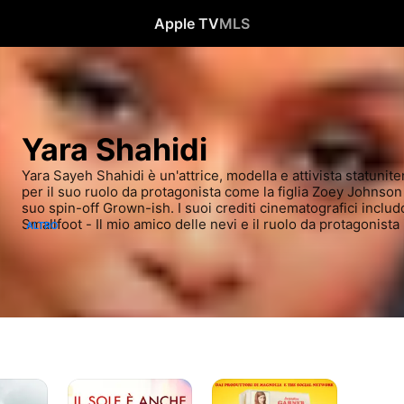
Apple TV
MLS
Yara Shahidi
Yara Sayeh Shahidi è un'attrice, modella e attivista statunite
per il suo ruolo da protagonista come la figlia Zoey Johnson n
suo spin-off Grown-ish. I suoi crediti cinematografici inclu
Smallfoot - Il mio amico delle nevi e il ruolo da protagonista 
ALTRO
stella.
Il
Butter
sole