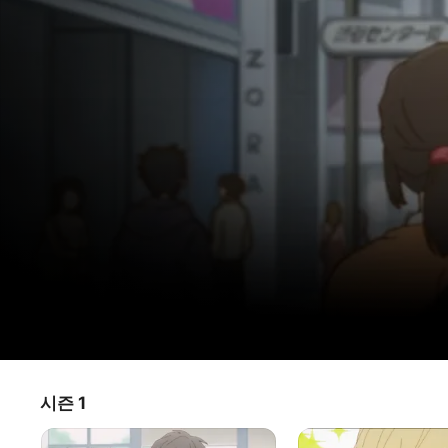
쿨하고
시즌 1
TV 프로그램
·
일본 애니메이션
·
코미디
바보
겉보기엔 멋진 외모와 쿨한 매력에 다가가기 어려운 