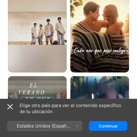
pasé
contigo
El
Te
verano
llevo
en
conmigo
que
me
enamoré
Elige otro país para ver el contenido específico
de tu ubicación
Estados Unidos (Español
Continuar
México)