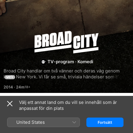
Broad
City
TV-program
·
Komedi
Broad City handlar om två vänner och deras väg genom 
livet i New York. Vi får se små, triviala händelser som blir 
MER
hysteriskt roliga och upprörande på samma gång.
2014
·
24m
Välj ett annat land om du vill se innehåll som är
Säsong 1
anpassat för din plats
United States
Fortsätt
AVSNITT 1
AVSNITT 2