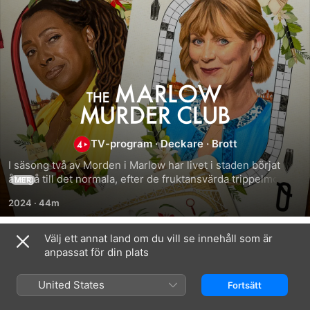
Morden
i
TV-program
·
Deckare
·
Brott
Marlow
I säsong två av Morden i Marlow har livet i staden börjat 
återgå till det normala, efter de fruktansvärda trippelmorden 
MER
som skakade samhället. När en ny våg av mystiska 
2024
·
44m
händelser drabbar invånarna kallar polisen in den 
pensionerade arkeologen Judith Potts, prästhustrun Becks 
Starling och hundrastaren Suzie Harris för att lösa fallen.
Välj ett annat land om du vill se innehåll som är
Säsong 1
anpassat för din plats
United States
Fortsätt
AVSNITT 1
AVSNITT 2