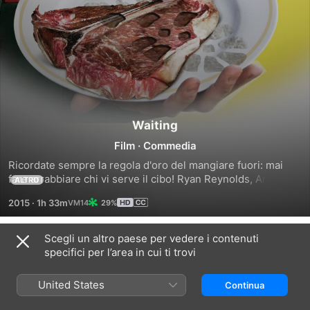
Waiting
Film
·
Commedia
Ricordate sempre la regola d'oro del mangiare fuori: mai 
fare arrabbiare chi vi serve il cibo! Ryan Reynolds, Anna 
ALTRO
Farris e Justin Long (DODGEBALL: PALLE AL BALZO) sono 
2015
·
1h 33m
29%
protagonisti di questa esilarante commedia su un gruppo di 
camerieri, cameriere e cuochi dispettosi che aspettano solo 
di mostrare ai clienti quanto può essere straordinario il 
Scegli un altro paese per vedere i contenuti
Trailer
servizio allo ShenaniganZ restaurant.
specifici per l’area in cui ti trovi
United States
Continua