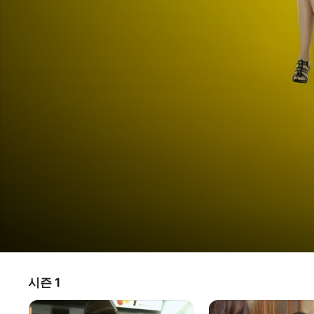
감자별
시즌 1
TV 프로그램
·
코미디
2013QR3
어느 날 2013년의 지구를 향해 알 수 없는 행성 감자별이 