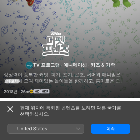
머펫
프렌즈
TV 프로그램
·
애니메이션
·
키즈 & 가족
상상력이 풍부한 커밋, 피기, 포지, 곤조, 서머와 애니멀은 
놀이방에 모여 재미있는 놀이들을 함께하고, 흥미로운 모험을 
더 보기
떠나며, 다양한 꿈을 펼친다.
2018년
·
26m
현재 위치에 특화된 콘텐츠를 보려면 다른 국가를
시즌 1
선택하십시오.
United States
계속
에피소드 1
에피소드 2