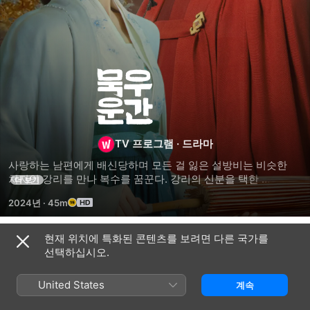
묵우운간
TV 프로그램
·
드라마
사랑하는 남편에게 배신당하며 모든 걸 잃은 설방비는 비슷한 
처지인 강리를 만나 복수를 꿈꾼다. 강리의 신분을 택한 
더 보기
설방비가 강 씨 저택에 들어간다.
2024년
·
45m
현재 위치에 특화된 콘텐츠를 보려면 다른 국가를
시즌 1
선택하십시오.
United States
계속
에피소드 1
에피소드 2