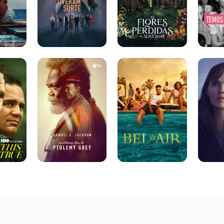
Os
Bel-
A
Últimos
Air
Última
Dias
Coisa
de
Que
Ptolemy
Ele
Grey
Me
Falou