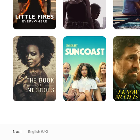
Meu
Suncoast
I
Nome
Know
é
This
Liberdade
Much
Is
True
Brasil
English (UK)