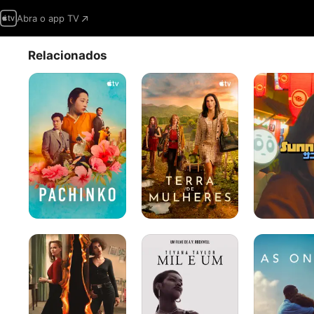
Abra o app TV
Relacionados
Pachinko
Terra
Sunny
de
Mulheres
Little
Mil
As
Fires
e
Ondas
Everywhere
um