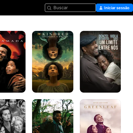
Buscar
Iniciar sessão
Kindred:
Um
Segredos
Limite
e
entre
Raízes
Nós
Power
Greenleaf
Book
III:
Raising
Kanan