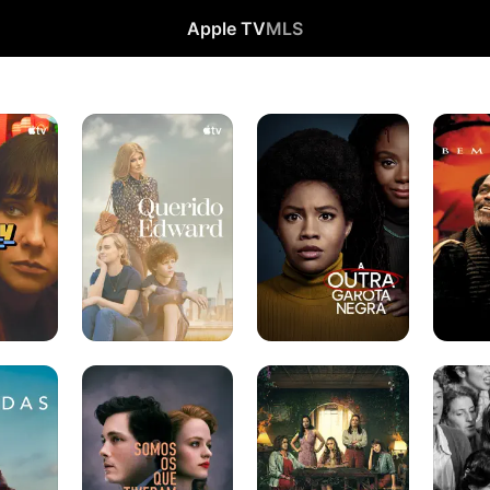
Apple TV
MLS
Querido
A
Bem
Edward
Outra
Amada
Garota
Negra
Somos
As
Ainda
os
Flores
Temos
Que
Perdidas
o
Tiveram
de
Amanhã
Sorte
Alice
Hart