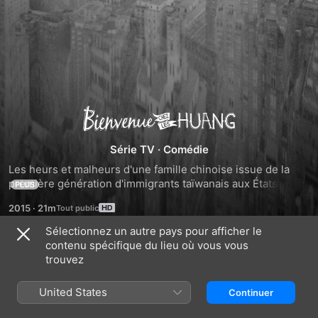
Bienvenue
chez
Série TV
·
Comédie
Les heurs et malheurs d'une famille chinoise issue de la 
les
première génération d'immigrants taïwanais aux États-Unis 
PLUS
dans les années 90.
2015
·
21m
Huang
Sélectionnez un autre pays pour afficher le
contenu spécifique du lieu où vous vous
Saison 1
trouvez
United States
Continuer
ÉPISODE 1
ÉPISODE 2