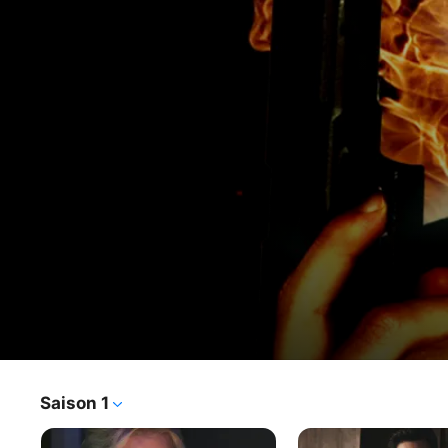
NTSF:SD:SUV
Saison 1
Série TV
·
Comédie
·
Action
Dans un monde où le danger menace et où la sécurité 