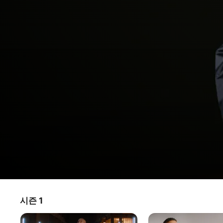
소프라노:
시즌 1
TV 프로그램
·
음악
·
다큐멘터리
음악으로,
마르세유 북부에서 태어나 빈곤과 싸우다, 현재 프랑스에서 