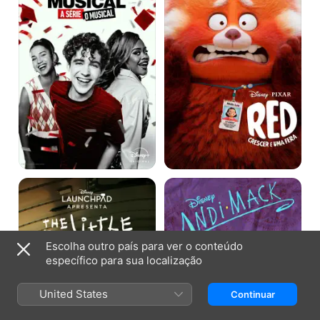
A
é
Série:
uma
O
Fera
Musical
The
Andi
Little
Mack
Prince
Escolha outro país para ver o conteúdo
específico para sua localização
United States
Continuar