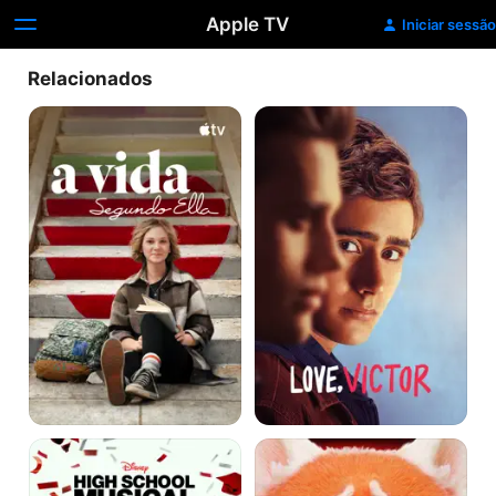
Apple TV
Iniciar sessão
Relacionados
A
Love,
Vida
Victor
Segundo
Ella
High
Red
School
-
Musical:
Crescer