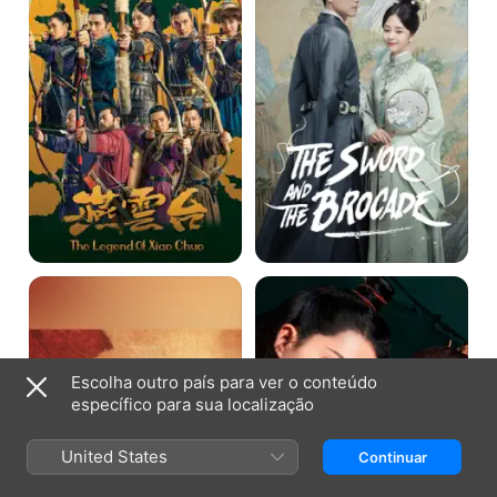
Xiao
jade
Chuo
A
A
promessa
canção
de
da
Chang'an
glória
Escolha outro país para ver o conteúdo
específico para sua localização
United States
Continuar